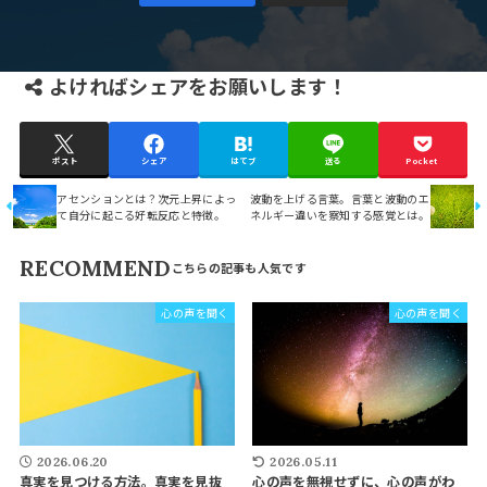
よければシェアをお願いします！
ポスト
シェア
はてブ
送る
Pocket
アセンションとは？次元上昇によっ
波動を上げる言葉。言葉と波動のエ
て自分に起こる好転反応と特徴。
ネルギー違いを察知する感覚とは。
RECOMMEND
心の声を聞く
心の声を聞く
2026.06.20
2026.05.11
真実を見つける方法。真実を見抜
心の声を無視せずに、心の声がわ