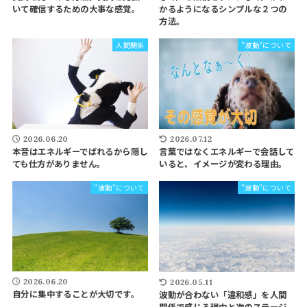
いて確信するための大事な感覚。
かるようになるシンプルな２つの
方法。
人間関係
"波動"について
2026.06.20
2026.07.12
本音はエネルギーでばれるから隠し
言葉ではなくエネルギーで会話して
ても仕方がありません。
いると、イメージが変わる理由。
"波動"について
"波動"について
2026.06.20
2026.05.11
自分に集中することが大切です。
波動が合わない「違和感」を人間
関係で感じる理由と次のステージ