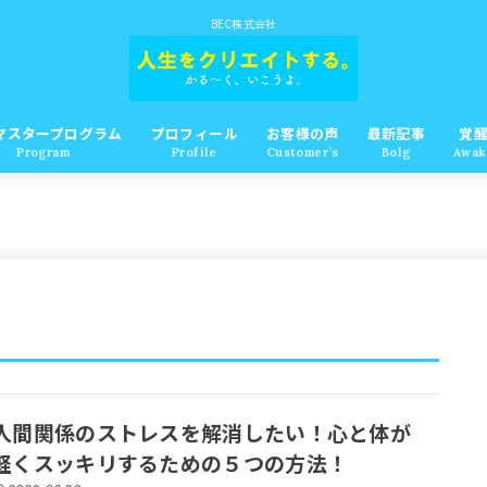
BEC株式会社
マスタープログラム
プロフィール
お客様の声
最新記事
覚
Program
Profile
Customer’s
Bolg
Awak
人間関係のストレスを解消したい！心と体が
軽くスッキリするための５つの方法！