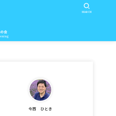
SEARCH
醒の会
ening
今西 ひとき