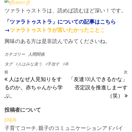
ツァラトゥストラは、読めば読むほど深い！です。
「ツァラトゥストラ」についての記事はこちら
→
ツァラトゥストラが言いたかったこと
こ
興味のある方は是非読んでみてくださいね。
カテゴリー
人間関係
タグ
#人はみな違う
#手放す
#本
投稿ナビゲーション
過去の投稿
前
次
人はなぜ人見知りをす
「友達100人できるかな」
るのか。赤ちゃんから学
否定説を推進しまーす
ぶ。
（笑）
投稿者について
JUNJUN
子育てコーチ, 親子のコミュニケーションアドバイ