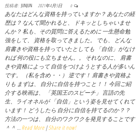
投稿者:
JUNJUN
2021年4月5日
0
あなたはどんな資格を持っていますか？ あなたの経
歴は？ なんて聞かれると、 ドキッとしちゃいませ
んか？ 私も、その質問に答えるために 一生懸命勉
強をして、 資格を取ってきました。 でも、 どんな
肩書きや資格を持っていたとしても 「自信」がなけ
れば 何の役にも立ちません。。 それなのに、 肩書
きや資格によって 自信をつけようとする人が多いん
です。 （私を含め・・） 逆です！ 肩書きや資格よ
りも まずは、 自分に自信を持つこと！！ 今回ご紹
介する映画は、 「英国王のスピーチ」 言語の先
生、ライオネルが 「自信」という姿を見せてくれて
います！ どうしたら 自分に自信を持てるのか？？
方法の一つは、 自分のワクワクを発見することです
＾＾ ...
Read More
|
Share it now!