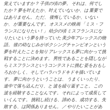
覚えていますか？ 子供の頃の夢。 それは、何でし
たか？ 夢を叶えたか、叶えていないか、は 重要で
はありません。 ただ、 後悔しているか、いない
か、 が重要なんです。 オススメの映画 「ミス・フ
ランスになりたい！」 幼少の頃 ミスフランスにな
りたいという夢を持っていた 美少年アレックスの物
語。 彼の幼なじみがボクシングチャンピオンという
夢を叶えたことを知り アレックスも夢に向かって挑
戦することに決めます。 男性であることを隠しなが
らミスフランスというコンテストに挑む 姿をおもし
ろおかしく、そしてハラハラドキドキ描いていま
す。 夢に向かうということは、 うまくいったり、
途中で落ち込んだり、と 波を繰り返すこと。 この
波を経験することなんです。 それによって成長して
いくんです。 挑戦し続ける、諦める、成功する、失
敗する、は関係ありません。 ／ やりたいことがあ