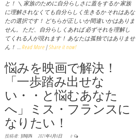
と！ ＼ 家族のために自分らしさに蓋をするか 家族
に理解されなくても自分らしく生きるか それはあな
たの選択です！ どちらが正しいか間違いかはありま
せん。 ただ、自分らしくあれば 必ずそれを理解し
てくれる人が現れます！ あなたは孤独ではありませ
ん！ ...
Read More
|
Share it now!
悩みを映画で解決！
「一歩踏み出せな
い・・と悩むあなた
へ」ミス・フランスに
なりたい！
投稿者:
JUNJUN
2021年4月6日
0