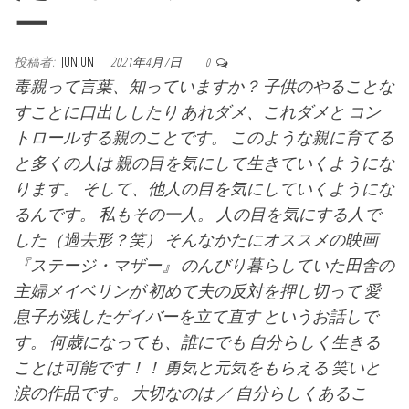
ー
投稿者:
JUNJUN
2021年4月7日
0
毒親って言葉、知っていますか？ 子供のやることな
すことに口出ししたり あれダメ、これダメと コン
トロールする親のことです。 このような親に育てる
と多くの人は 親の目を気にして生きていくようにな
ります。 そして、他人の目を気にしていくようにな
るんです。 私もその一人。 人の目を気にする人で
した（過去形？笑） そんなかたにオススメの映画
『ステージ・マザー』 のんびり暮らしていた田舎の
主婦メイベリンが 初めて夫の反対を押し切って 愛
息子が残したゲイバーを立て直す というお話しで
す。 何歳になっても、誰にでも 自分らしく生きる
ことは可能です！！ 勇気と元気をもらえる 笑いと
涙の作品です。 大切なのは ／ 自分らしくあるこ