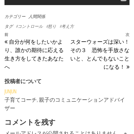
カテゴリー
人間関係
タグ
#コントロール
#怒り
#考え方
投稿ナビゲーション
過去の投稿
前
次
自分が何をしたいかよ
スターウォーズは深い！
り、誰かの期待に応える
その３ 恐怖を手放さな
生き方をしてきたあなた
いと、とんでもないこと
へ
になる！
投稿者について
JUNJUN
子育てコーチ, 親子のコミュニケーションアドバイ
ザー
コメントを残す
メールアドレスが公開されることはありません。
※