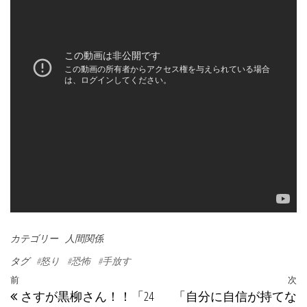
カテゴリー
人間関係
タグ
#怒り
#恐怖
#手放す
投稿ナビゲーション
過去の投稿
前
次
さすが黒柳さん！！「24
「自分に自信が持てな