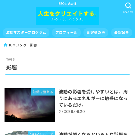
BEC株式会社
SEARCH
波動マスタープログラム
プロフィール
お客様の声
最新記事
HOME
タグ : 影響
影響
波動の影響を受けやすいとは、周
波動を整える
りにあるエネルギーに敏感になっ
ているだけ。
2026.06.20
波動が軽くなるといろんな影響を
"波動"について