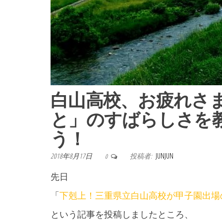
白山高校、お疲れさ
と」のすばらしさを
う！
2018年8月17日
投稿者:
JUNJUN
0
先日
「
下剋上！三重県立白山高校が甲子園出場
という記事を投稿しましたところ、