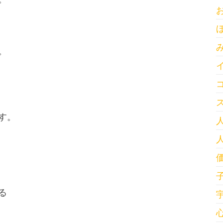
。
す。
る