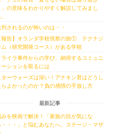
よ」の意味をわかりやすく解説してみまし
た。
批判されるのが怖いのは・・
【報告】オランダ学校視察の旅① テクナジ
ウム（研究開発コース）がある学校
イライラ事件からの学び。納得するコミュニ
ケーションを取るには
スターウォーズは深い！アナキン君はどうし
たらよかったのか？負の感情の手放し方
最新記事
悩みを映画で解決！「家族の目が気にな
る・・・」と悩むあなたへ。ステージ・マザ
ー