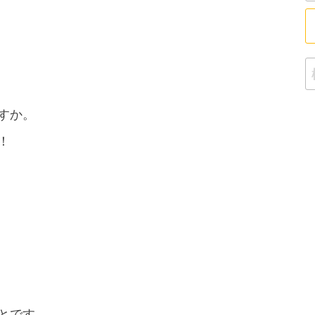
検
すか。
！
とです。