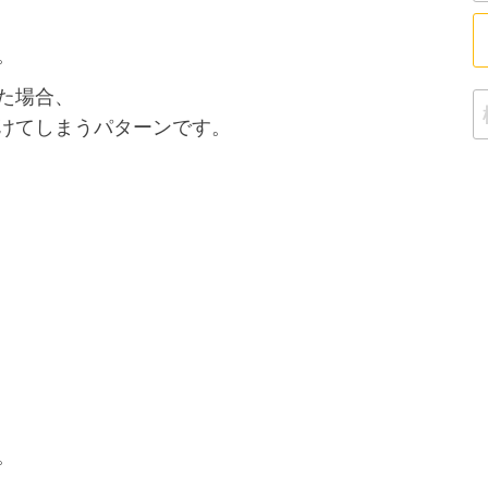
。
た場合、
検
けてしまうパターンです。
。