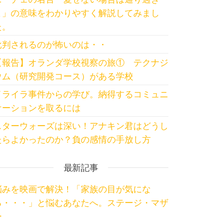
よ」の意味をわかりやすく解説してみまし
た。
批判されるのが怖いのは・・
【報告】オランダ学校視察の旅① テクナジ
ウム（研究開発コース）がある学校
イライラ事件からの学び。納得するコミュニ
ケーションを取るには
スターウォーズは深い！アナキン君はどうし
たらよかったのか？負の感情の手放し方
最新記事
悩みを映画で解決！「家族の目が気にな
る・・・」と悩むあなたへ。ステージ・マザ
ー