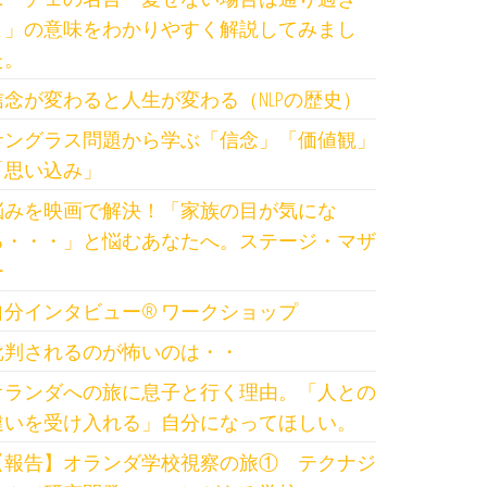
よ」の意味をわかりやすく解説してみまし
た。
信念が変わると人生が変わる（NLPの歴史）
サングラス問題から学ぶ「信念」「価値観」
「思い込み」
悩みを映画で解決！「家族の目が気にな
る・・・」と悩むあなたへ。ステージ・マザ
ー
自分インタビュー®️ ワークショップ
批判されるのが怖いのは・・
オランダへの旅に息子と行く理由。「人との
違いを受け入れる」自分になってほしい。
【報告】オランダ学校視察の旅① テクナジ