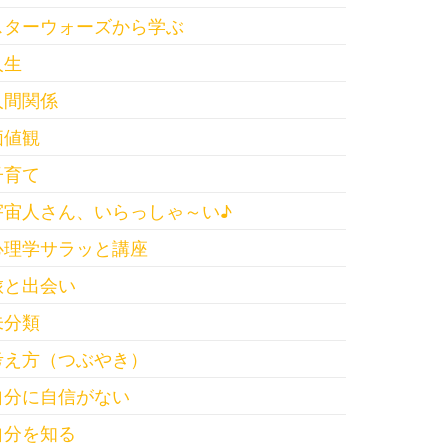
スターウォーズから学ぶ
人生
人間関係
価値観
子育て
宇宙人さん、いらっしゃ～い♪
心理学サラッと講座
旅と出会い
未分類
考え方（つぶやき）
自分に自信がない
自分を知る