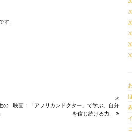
2
2
です。
2
2
2
2
次
次の
生の
映画：「アフリカンドクター」で学ぶ。自分
」
を信じ続ける力。