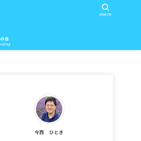
SEARCH
醒の会
ening
今西 ひとき