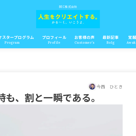
BEC株式会社
マスタープログラム
プロフィール
お客様の声
最新記事
覚
Program
Profile
Customer’s
Bolg
Awak
今西 ひとき
時も、割と一瞬である。